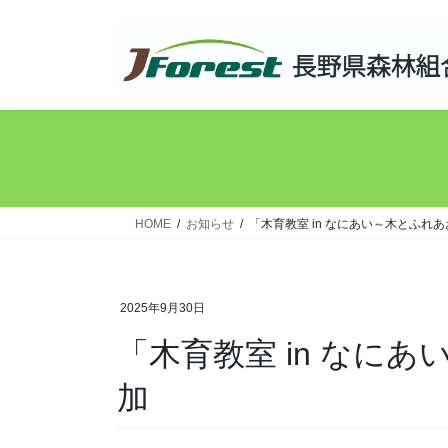
コ
ナ
ン
ビ
テ
ゲ
ン
ー
ツ
シ
へ
ョ
ス
ン
キ
に
ッ
移
HOME
お知らせ
「木育教室 in なにあい～木とふれ
プ
動
2025年9月30日
「木育教室 in なに
加