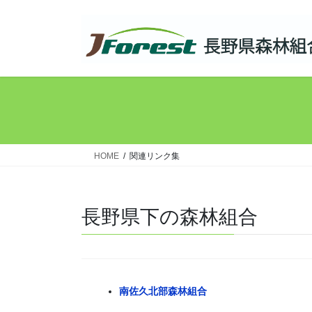
コ
ナ
ン
ビ
テ
ゲ
ン
ー
ツ
シ
へ
ョ
ス
ン
キ
に
ッ
移
HOME
関連リンク集
プ
動
長野県下の森林組合
南佐久北部森林組合