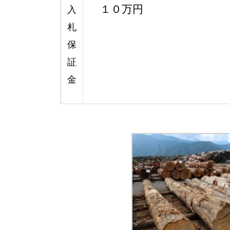
１０万円
入
札
保
証
金