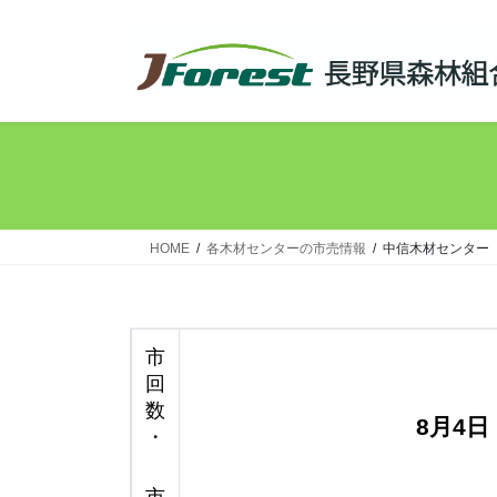
コ
ナ
ン
ビ
テ
ゲ
ン
ー
ツ
シ
へ
ョ
ス
ン
キ
に
ッ
移
HOME
各木材センターの市売情報
中信木材センター
プ
動
市
回
数
8月4
日
・