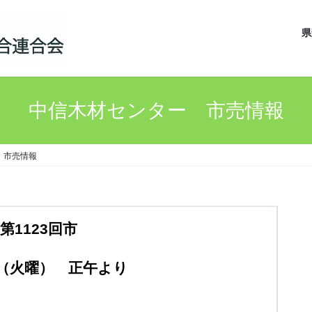
県
中信木材センター 市売情報
 市売情報
第1123回市
（火曜） 正午より