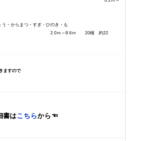
2ｍ～
65椪 約59㎥
う・からまつ・すぎ・ひのき・も
.6ｍ 20椪 約22
㎥
きますので
細書は
こちら
から☜