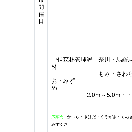
市
開
催
日
中信森林管理署 奈川・馬羅
もみ・さわら・うだい
お・みず
2.0ｍ～5.0ｍ・・・2
広葉樹
かつら・きはだ・くろがき・くぬ
みずくさ